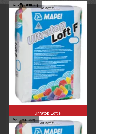
Χονδροκκοκη
Ultratop Loft F
Λεπτοκοκκη