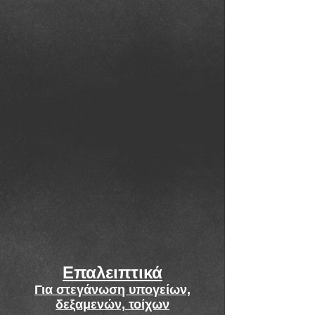
Επαλειπτικά
Για στεγάνωση υπογείων,
δεξαμενών, τοίχων