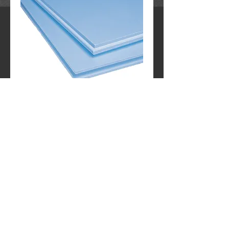
WALLMATE
Contact Us to Purchase
Θερμομονωτικές πλάκες εξηλασμένης 
πολυστερίνης STYROFOAM WALLMATE
Διατίθενται σε πάχη 30, 50, 60,70 και 80 mm
Διαστάσεις πλακών:
2500 x 600mm.