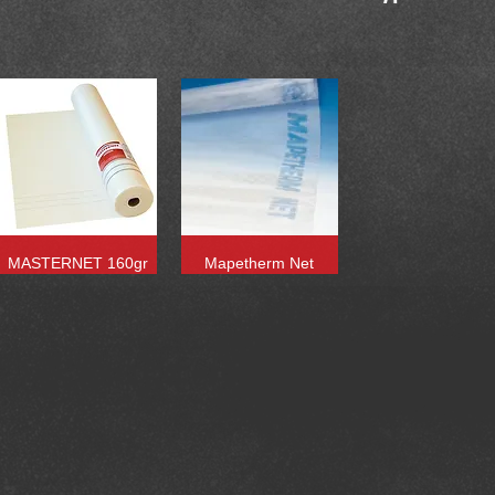
MASTERNET 160gr
Mapetherm Net