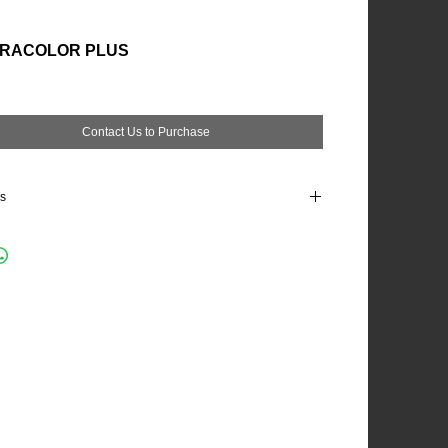
TRACOLOR PLUS
Contact Us to Purchase
ls
ΙΚΑ ΣΤΟΙΧΕΙΑ:
ς ζωής στο δοχείο: 20-25 λεπτά.
ς αναμονής για φινίρισμα: 15-30 λεπτά.
ης: περίπου 3 ώρες.
ο προς χρήση: 24 ώρες (48 ώρες για δεξαμενές και πισίνες).
τα: 26 διαφορετικά χρώματα από τη σειρά «Coloured
s» της ΜΑΠΕΪ.
ογή: με λαστιχένια σπάτουλα.
ισμα: με σφουγγάρι της ΜΑΠΕΪ ή με σφουγγάρι Scotch
.
DE: EC1 R Plus - εξαιρετικά χαμηλές εκπομπές.
κευση: 24 μήνες (σάκοι 5kg).