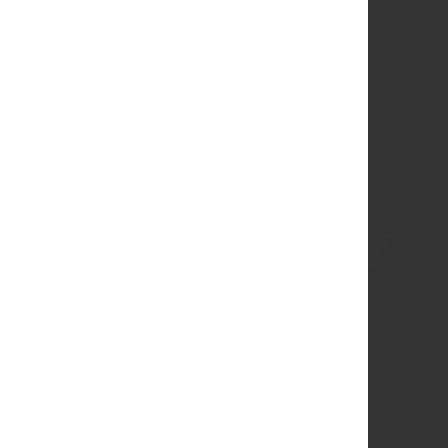
άλωση: ανάλογα με τις διαστάσεις των αρμών.
υασία: σάκοι των 5kg