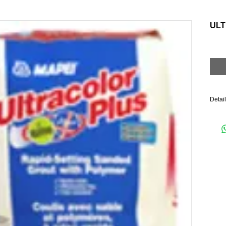
UL
Detai
ΤΕΧΝ
Χρόνο
Χρόνο
Βατότ
Έτοιμ
Χρώμα
Grout
Εφαρμ
Φινίρ
Brite®
EMICO
Αποθή