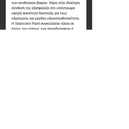
των συνθετικών βαφών. Χάρη στην ιδιαίτερη 
σύνθεσή της εξασφαλίζει στο υπόστρωμα 
υψηλή ικανότητα διαπνοής για τους 
υδρατμούς και μεγάλη υδροαπωθητικότητα.
Η Silancolor Paint συγκολλάται τέλεια σε 
όλους του τύπους των παραδοσιακών ή 
αφυγραντικών σοβάδων, σε παλιές βαφές 
καλά στερεωμένες. Η υδρόφοβη φύση της 
προστατεύει το υπόστρωμα από τους 
επιθετικούς χημικούς παράγοντες, του 
προσφέρει μηδενική συγκράτηση ρύπων, 
μεγάλη αντοχή στο πλύσιμο και μεγάλη 
διάρκεια ζωής.
Η βαφή Silancolor Paint προσφέρει ιδανική 
αντοχή στα αλκάλια, στo πλύσιμο, στις 
ακτίνες UV και στη γήρανση διατηρώντας 
αναλλοίωτα τα χαρακτηριστικά της.
Η Silancolor Paint εκτός από την προστασία 
προσφέρει στo υπόστρωμα ένα εντυπωσιακά 
λείο αισθητικά αποτέλεσμα, ημι-γυαλιστερό 
με βελουτέ υφή. Η Silancolor Paint διαλύεται 
με 15-20% νερό με ανάμε
Details