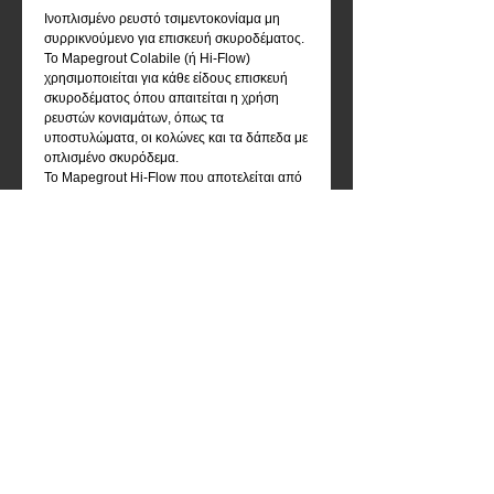
Ινοπλισμένο ρευστό τσιμεντοκονίαμα μη 
συρρικνούμενο για επισκευή σκυροδέματος.
To Mapegrout Colabile (ή Hi-Flow) 
χρησιμοποιείται για κάθε είδους επισκευή 
σκυροδέματος όπου απαιτείται η χρήση 
ρευστών κονιαμάτων, όπως τα 
υποστυλώματα, οι κολώνες και τα δάπεδα με 
οπλισμένο σκυρόδεμα.
To Mapegrout Hi-Flow που αποτελείται από 
συνδετικά υλικά τσιμέντου, κοκκομετρικά 
αδρανή, ειδικά πρόσθετα και συνθετικές ίνες, 
παρασκευάζεται αναμειγνύοντας ένα σάκο 
των 25 kg με 12,5-13,5% νερό και Mapecure 
SRA σε αναλογία 0,25% κατά βάρος. To 
μείγμα χύνεται μέσα σε σφραγισμένο 
καλούπι για την τοποθέτηση της λάσπης, 
αλλά πρέπει να μεθοδευτεί η διαφυγή του 
αέρα ώοτε να αποφευχθεί η δημιουργία 
φυσαλίδων.
To Mapegrout Hi-Flow μπορεί vα 
επισκευάσει επιφάνειες πάχους μέχρι και 2 
cm. Για μεγαλύτερου πάχους στρώσεις 
συνιστάται η προσθήκη αδρανών 
κατάλληλης κοκκομετρίας.