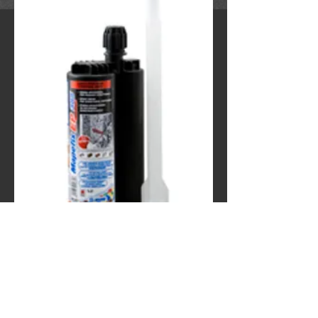
MAPEFIX EP 385
Contact Us to Purchase
Εποξειδικό χημικό αγκύριο για