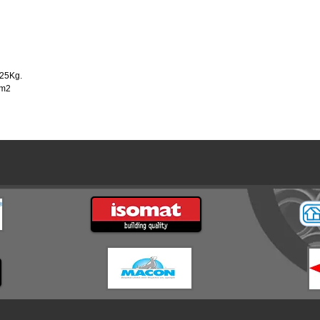
 25Kg.
/m2