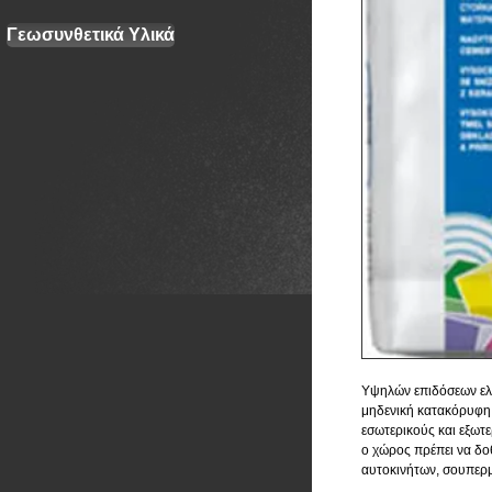
Γεωσυνθετικά Υλικά
Υψηλών επιδόσεων ελασ
μηδενική κατακόρυφη 
εσωτερικούς και εξωτ
ο χώρος πρέπει να δο
αυτοκινήτων, σουπερμ