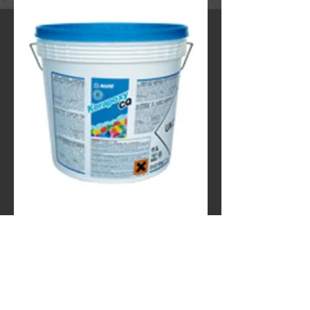
KERAPOXY CQ
Contact Us to Purchase
Εποξειδικός, οξύμαχος αρμόστοκος δύο 