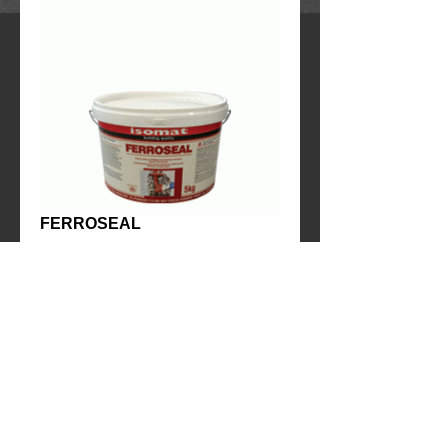
FERROSEAL
Contact Us to Purchase
Ρητινούχο επαλειφόμενο τσιμεντοκονίαμα 
για προστασία του οπλισμού από τη 
διάβρωση και για συγκολλητική στρώση 
μεταξύ παλιού και νέου σκυροδέματος ή 
κονιάματος. 