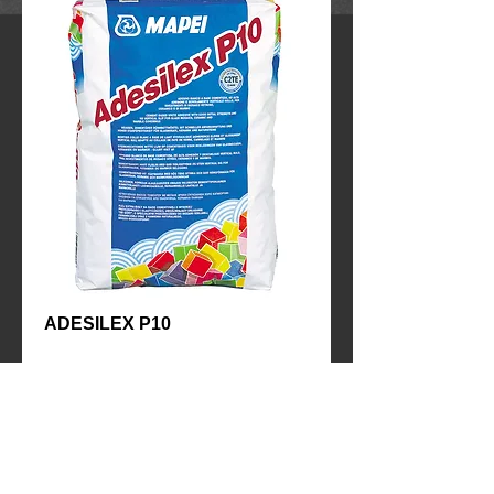
ADESILEX P10
Contact Us to Purchase
Υψηλών επιδόσεων λευκή κόλλα 
τσιμεντοειδούς βάσεως για την επικόλληση 
υαλοψηφίδων, κεραμικών και μαρμάρινων 