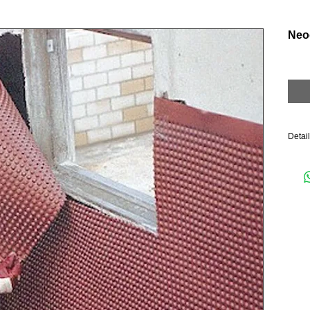
Neo
Detai
Χρώμ
Βάρος
Πάχο
Θλιπτ
Πλήρη
Εγγύη