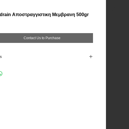
drain Αποστραγγιστικη Μεμβρανη 500gr
Contact Us to Purchase
ls
α καφέ
 500 gr/m2
ς 0,5mm
ική αντοχή 24 tn/m2
ς αντοχή Σε οξέα, μύκητες, βακτήρια
ση 20 χρόνια