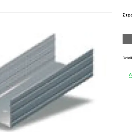
Στρ
Detai
Διαστ
Άμεσα