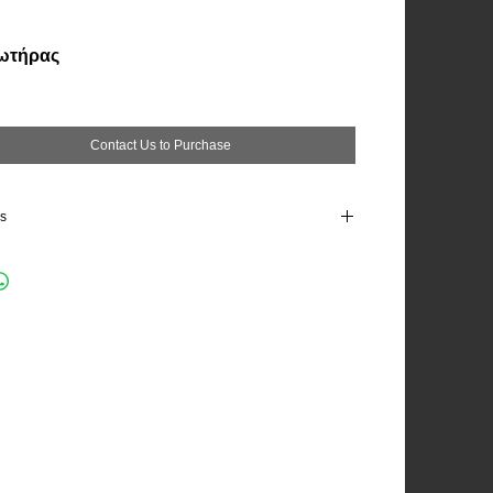
ωτήρας
Contact Us to Purchase
ls
άσεις : 50/30 , 50/40, 75/30, 75/40, 100/30, 100/40
 Διαθέσισμα : 75/40 & 50/40