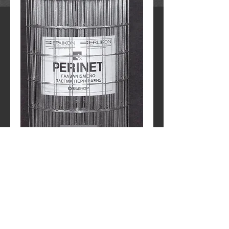
Πονταριστο Πλεγμα 6x10cm
Contact Us to Purchase
Γαλβανιζε Πονταριστο Πλεγμα.
Διασταση Οπης : 6 x 10cm
Διαμετρος Συρματος: Φ 2.2/2.4mm