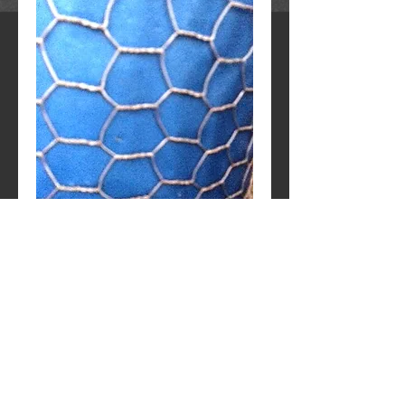
Εξάγωνο 1" (50m)
Κοτετσόσυρμα
Contact Us to Purchase
Πλέγμα με εξάγωνες οπές διάστασης 1" 
(Κοτετσόσυρμα)
Μήκος Ρολού: 50m