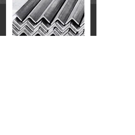
Γωνιά περίφραξης
Contact Us to Purchase
Γωνιά 30x30 με 3mm πάχος κατάλληλο για 
στήριξη συρματοπλέγματος. 
Μηκος Βεργας: 6m