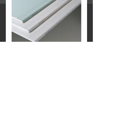
Γυψοσανίδα Knauf Πυράντοχη
12.5mm
Contact Us to Purchase
Details
Παχος: 12.5mm
Διαστασεις: 2.50m x 1.20m